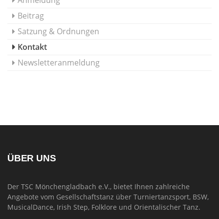
Anmeldung
Beitrag
Satzung & Ordnungen
Kontakt
Newsletteranmeldung
ÜBER UNS
Der TSC Mönchengladbach e.V., bietet Ihnen zahlreiche
Angebote vom Gesellschaftstanz über Turniertanzsport, BSW,
MusicalDance, Irish Step, Folklore und Orientalischer Tanz.