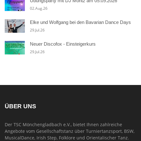
Übungsparty mit DJ Moritz am 05.09.2026
02.Aug.26
Elke und Wolfgang bei den Bavarian Dance Days
29.Jul.26
Neuer Discofox - Einsteigerkurs
29.Jul.26
ÜBER UNS
Der TSC Mönchengladbach e.V., bietet Ihnen zahlreiche
Angebote vom Gesellschaftstanz über Turniertanzsport, BSW,
MusicalDance, Irish Step, Folklore und Orientalischer Tanz.