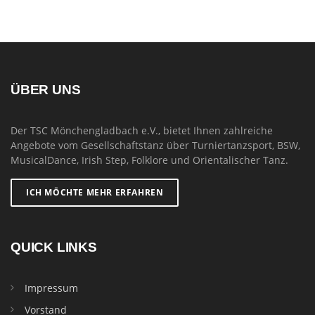
ÜBER UNS
Der TSC Mönchengladbach e.V., bietet Ihnen zahlreiche
Angebote vom Gesellschaftstanz über Turniertanzsport, BSW,
MusicalDance, Irish Step, Folklore und Orientalischer Tanz.
ICH MÖCHTE MEHR ERFAHREN
QUICK LINKS
Impressum
Vorstand