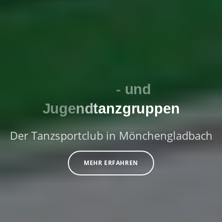
Der Tanzsportclub in Mönchengladbach
MEHR ERFAHREN